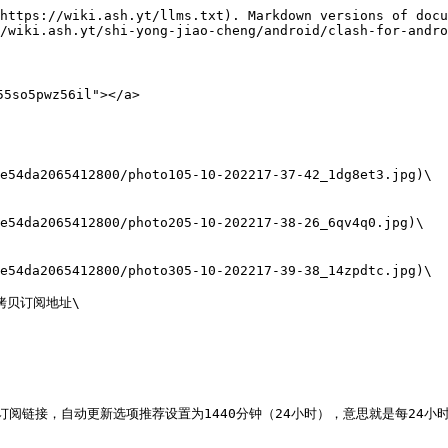
https://wiki.ash.yt/llms.txt). Markdown versions of docu
/wiki.ash.yt/shi-yong-jiao-cheng/android/clash-for-andro
5so5pwz56il"></a>

e54da2065412800/photo105-10-202217-37-42_1dg8et3.jpg)\

e54da2065412800/photo205-10-202217-38-26_6qv4q0.jpg)\

e54da2065412800/photo305-10-202217-39-38_14zpdtc.jpg)\

页拷贝订阅地址\

的订阅链接，自动更新选项推荐设置为1440分钟（24小时），意思就是每24小