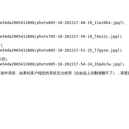
e54da2065412800/photo605-10-202217-48-19_11ez0k4.jpg)\

e54da2065412800/photo705-10-202217-50-19_l0oz2c.jpg)\



e54da2065412800/photo805-10-202217-51-25_l7gyse.jpg)\

范\

e54da2065412800/photo905-10-202217-54-24_1hpds7w.jpg)\
