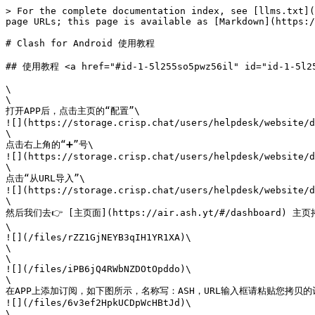
> For the complete documentation index, see [llms.txt](
page URLs; this page is available as [Markdown](https:/
# Clash for Android 使用教程

## 使用教程 <a href="#id-1-5l255so5pwz56il" id="id-1-5l25
\

\

打开APP后，点击主页的“配置”\

![](https://storage.crisp.chat/users/helpdesk/website/d
\

点击右上角的“➕”号\

![](https://storage.crisp.chat/users/helpdesk/website/d
\

点击“从URL导入”\

![](https://storage.crisp.chat/users/helpdesk/website/d
\

然后我们去👉 [主页面](https://air.ash.yt/#/dashboard) 主
\

![](/files/rZZ1GjNEYB3qIH1YR1XA)\

\

\

![](/files/iPB6jQ4RWbNZDOtOpddo)\

\

在APP上添加订阅，如下图所示，名称写：ASH，URL输入框请粘贴您拷贝
![](/files/6v3ef2HpkUCDpWcHBtJd)\

\
